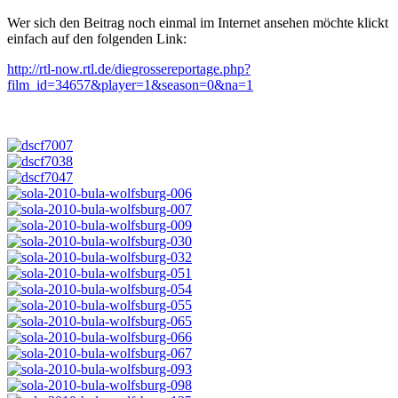
Wer sich den Beitrag noch einmal im Internet ansehen möchte klickt
einfach auf den folgenden Link:
http://rtl-now.rtl.de/diegrossereportage.php?
film_id=34657&player=1&season=0&na=1