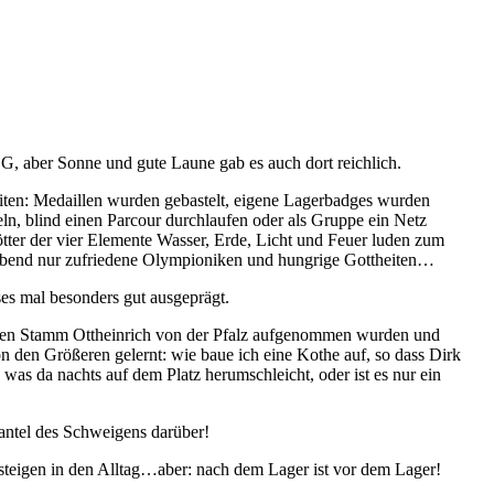
, aber Sonne und gute Laune gab es auch dort reichlich.
reiten: Medaillen wurden gebastelt, eigene Lagerbadges wurden
ln, blind einen Parcour durchlaufen oder als Gruppe ein Netz
tter der vier Elemente Wasser, Erde, Licht und Feuer luden zum
m Abend nur zufriedene Olympioniken und hungrige Gottheiten…
es mal besonders gut ausgeprägt.
seren Stamm Ottheinrich von der Pfalz aufgenommen wurden und
on den Größeren gelernt: wie baue ich eine Kothe auf, so dass Dirk
was da nachts auf dem Platz herumschleicht, oder ist es nur ein
antel des Schweigens darüber!
usteigen in den Alltag…aber: nach dem Lager ist vor dem Lager!