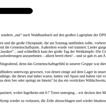
d, sondern „nur“ nach Waldhambach auf den großen Lagerplatz der DPSG
zen und die große Olympiade, die am Sonntag stattfinden sollte, vorbe
 die Gemeinschaftsjurte. Außerdem wurde viel trainiert: Lieder gurge
 „Klassiker“…und schließlich kam der große Tag der Wettkämpfe: Die Gö
erausforderungen anzunehmen – allzeit bereit eben! – und so gab es a
Singeabend, denn das Gemeinschaftsgefühl in unserer Gruppe war dies
Pfadfindern unterwegs gewesen, von denen einige auf dem Lager in un
tlinge, die dieses mal dabei waren, hatten viel Spass und haben viel v
 dem See oder springt sie hinein? Ist das ein verrücktes Wildschwein, 
anisiert, wobei Ingelheim mit 0:7 Toren unterging…wir decken den M
n Olymp wieder zu verlassen, die Zelte abzuschlagen und wieder hinabz