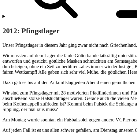
2012: Pfingstlager
Unser Pfingstlager in diesem Jahr ging zwar nicht nach Griechenlan
Wir mussten auf dem Lager die faule Götterbande tatkräftig unterstüt
entworfen und gestickt, göttliche Masken schmückten am Samstagabend
durchsteigen, ohne ein Seil zu berühren..alles immer wieder lustige
fairen Wettkampf! Alle gaben sich sehr viel Mühe, die göttlichen H
Dazu gab es bis auf den Ankunftstag jeden Abend einen gemütlichen 
Wir sind zum Pfingstlager mit 28 motivierten Pfadfinderinnen und 
anschließend stolze Halstuchträger waren. Gerade auch die vielen Meu
beim Kothenappell zufrieden ist? Kommt beim Palstek die Schlange aus
Sippling, der mal raus muss?
Am Montag wurde spontan ein Fußballspiel gegen andere VCPler org
Auf jeden Fall ist es uns allen schwer gefallen, am Dienstag unsere