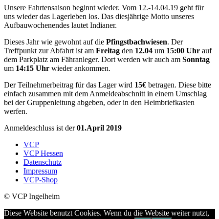
Unsere Fahrtensaison beginnt wieder. Vom 12.-14.04.19 geht für
uns wieder das Lagerleben los. Das diesjährige Motto unseres
Aufbauwochenendes lautet Indianer.
Dieses Jahr wie gewohnt auf die
Pfingstbachwiesen
. Der
Treffpunkt zur Abfahrt ist am
Freitag
den
12.04
um
15:00 Uhr
auf
dem Parkplatz am Fähranleger. Dort werden wir auch am
Sonntag
um
14:15 Uhr
wieder ankommen.
Der Teilnehmerbeitrag für das Lager wird
15€
betragen. Diese bitte
einfach zusammen mit dem Anmeldeabschnitt in einem Umschlag
bei der Gruppenleitung abgeben, oder in den Heimbriefkasten
werfen.
Anmeldeschluss ist der
01.April 2019
VCP
VCP Hessen
Datenschutz
Impressum
VCP-Shop
© VCP Ingelheim
Besuche
Diese Website benutzt Cookies. Wenn du die Website weiter nutzt,