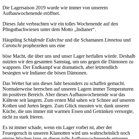
Die Lagersaison 2019 wurde wie immer von unserem
Aufbauwochenende eröffnet.
Dieses Jahr verbrachten wir ein tolles Wochenende auf den
Pfingstbachwiesen unter dem Motto „Indianer“.
Häuptling
Schlafende Eidechse
und die Schamanen
Linnetou
und
Carotschi
prophezeiten uns eine
böse Macht, die über uns und unser Lager herfallen würde. Deshalb
nutzten wir den gesamten Samstag, um uns gegen die Dämonen zu
wappnen. Der Endkampf war dramatisch, aber letztendlich
besiegten wir Indianer die bösen Dämonen.
Das Wetter hat uns dieses Jahr besonders zu schaffen gemacht.
Normalerweise herrschen auf unseren Lagern immer Temperaturen
im positiven Bereich. Aber dieses Aufbauwochenende war das
Kälteste seit langem. Zum ersten Mal sahen wir Schnee auf unseren
Kothen und Jurten liegen. Zum Glück mussten wir, dank unserer
Küche, die uns immer mit warmen Essen und Getränken versorgte,
nicht zu stark frieren.
Es ist immer schade, wenn ein Lager vorbei ist, aber der
Feuergeruch in unseren Klamotten wird uns wahrscheinlich noch
einige Wochen lang an dieses tolle Aufbauwochenende erinnern.