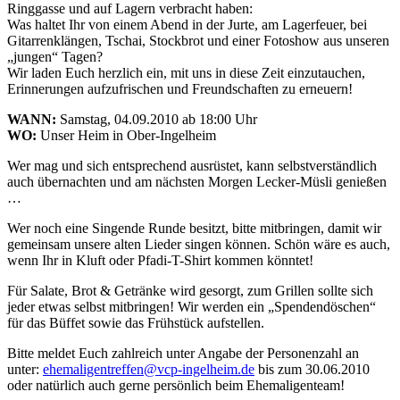
Ringgasse und auf Lagern verbracht haben:
Was haltet Ihr von einem Abend in der Jurte, am Lagerfeuer, bei
Gitarrenklängen, Tschai, Stockbrot und einer Fotoshow aus unseren
„jungen“ Tagen?
Wir laden Euch herzlich ein, mit uns in diese Zeit einzutauchen,
Erinnerungen aufzufrischen und Freundschaften zu erneuern!
WANN:
Samstag, 04.09.2010 ab 18:00 Uhr
WO:
Unser Heim in Ober-Ingelheim
Wer mag und sich entsprechend ausrüstet, kann selbstverständlich
auch übernachten und am nächsten Morgen Lecker-Müsli genießen
…
Wer noch eine Singende Runde besitzt, bitte mitbringen, damit wir
gemeinsam unsere alten Lieder singen können. Schön wäre es auch,
wenn Ihr in Kluft oder Pfadi-T-Shirt kommen könntet!
Für Salate, Brot & Getränke wird gesorgt, zum Grillen sollte sich
jeder etwas selbst mitbringen! Wir werden ein „Spendendöschen“
für das Büffet sowie das Frühstück aufstellen.
Bitte meldet Euch zahlreich unter Angabe der Personenzahl an
unter:
ehemaligentreffen@vcp-ingelheim.de
bis zum 30.06.2010
oder natürlich auch gerne persönlich beim Ehemaligenteam!